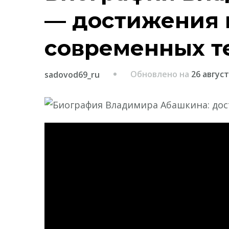
— достижения и
современных т
Обновлено на
26 август
sadovod69_ru