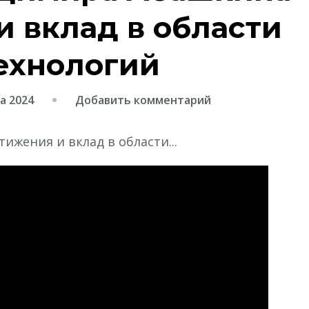
 вклад в области
ехнологий
к
а 2024
Добавить комментарий
записи
Биография
Владимира
Абашкина
—
достижения
и
вклад
в
области
современных