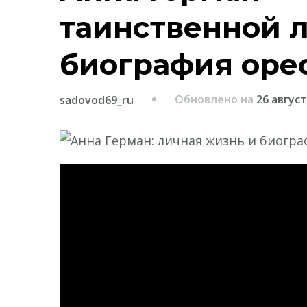
таинственной 
биография оре
Обновлено на
26 август
sadovod69_ru