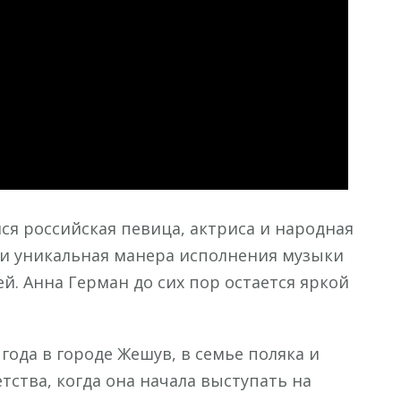
ореолом
обернулась
 российская певица, актриса и народная
с и уникальная манера исполнения музыки
. Анна Герман до сих пор остается яркой
года в городе Жешув, в семье поляка и
етства, когда она начала выступать на