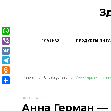
З
WhatsApp
ГЛАВНАЯ
ПРОДУКТЫ ПИТА
Viber
VK
Telegram
Главная
Uncategorised
Анна Герман — певи
Odnoklassniki
Отправить
UNCATEGORISED
Анна Герман — 