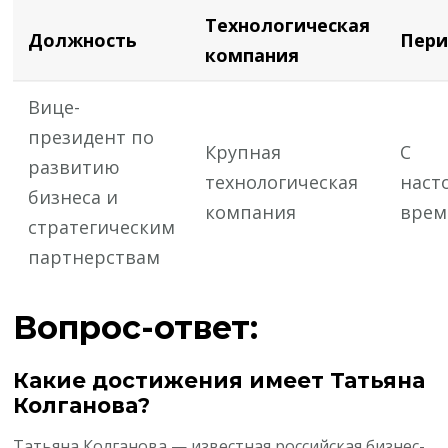
Технологическая
Должность
Пер
компания
Вице-
президент по
Крупная
С
развитию
технологическая
наст
бизнеса и
компания
врем
стратегическим
партнерствам
Вопрос-ответ:
Какие достижения имеет Татьяна
Колганова?
Татьяна Колганова — известная российская бизнес-