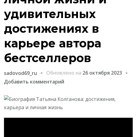
удивительных
достижениях в
карьере автора
бестселлеров
Обновлено на
26 октября 2023
sadovod69_ru
к
Добавить комментарий
записи
Биография
Татьяны
Колгановой
—
о