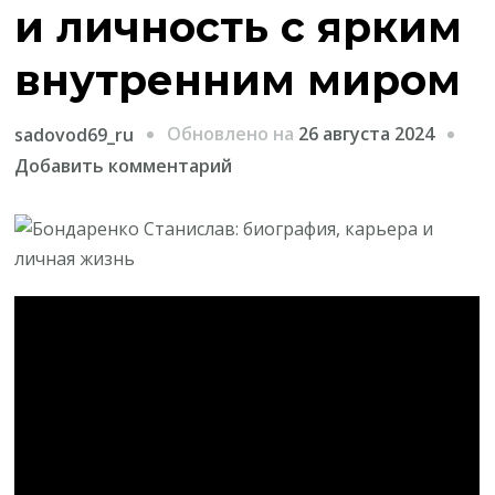
и личность с ярким
внутренним миром
Обновлено на
26 августа 2024
sadovod69_ru
к
Добавить комментарий
записи
Бондаренко
Станислав
—
талантливый
артист
и
личность
с
ярким
внутренним