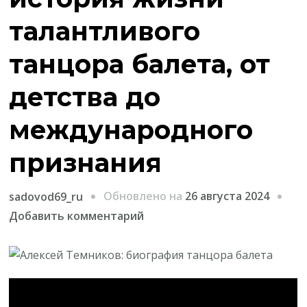
талантливого
танцора балета, от
детства до
международного
признания
Обновлено на
26 августа 2024
sadovod69_ru
к
Добавить комментарий
записи
Алексей
Темников
—