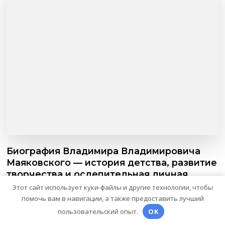
Биография Владимира Владимировича
Маяковского — история детства, развитие
творчества и ослепительная личная
жизнь великого поэта
Этот сайт использует куки-файлы и другие технологии, чтобы
помочь вам в навигации, а также предоставить лучший
пользовательский опыт.
OK