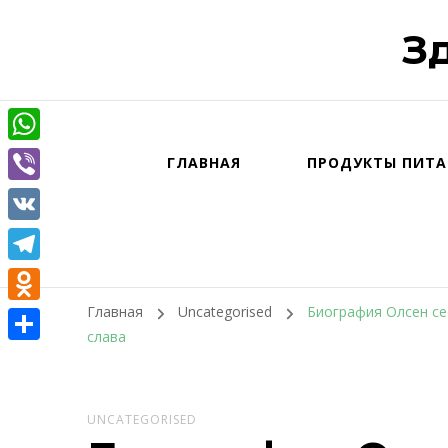
З
WhatsApp
ГЛАВНАЯ
ПРОДУКТЫ ПИТА
Viber
VK
Telegram
Главная
Uncategorised
Биография Олсен се
Odnoklassniki
слава
Отправить
UNCATEGORISED