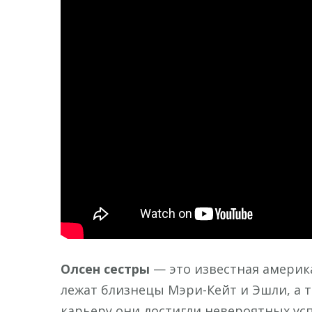
Олсен сестры
— это известная америка
лежат близнецы Мэри-Кейт и Эшли, а т
карьеру они достигли невероятных усп