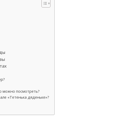
жды
ивы
тах
ер?
ер можно посмотреть?
иале «Тетенька дяденьке»?