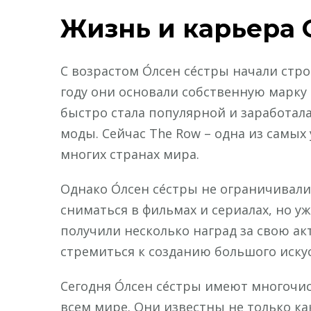
Жизнь и карьера 
С возрастом О́лсен се́стры начали стр
году они основали собственную марку
быстро стала популярной и заработал
моды. Сейчас The Row – одна из самы
многих странах мира.
Однако О́лсен се́стры не ограничива
сниматься в фильмах и сериалах, но уж
получили несколько наград за свою ак
стремиться к созданию большого искус
Сегодня О́лсен се́стры имеют многочи
всем мире. Они известны не только ка