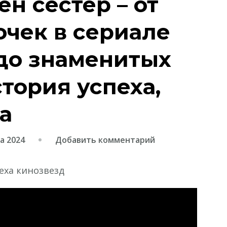
н сестер – от
очек в сериале
до знаменитых
тория успеха,
а
к
а 2024
Добавить комментарий
записи
Биография
Олсен
сестер
–
от