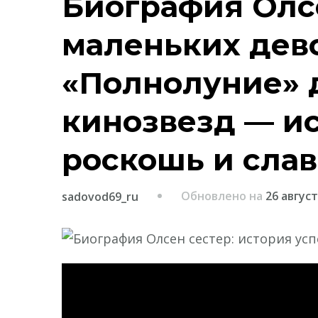
Биография Олсе
маленьких дев
«Полнолуние» 
кинозвезд — ис
роскошь и слав
Обновлено на
26 август
sadovod69_ru