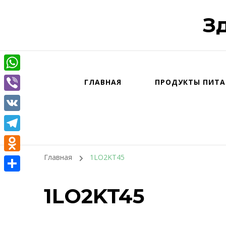
З
WhatsApp
ГЛАВНАЯ
ПРОДУКТЫ ПИТА
Viber
VK
Telegram
Главная
1LO2KT45
Odnoklassniki
Отправить
1LO2KT45