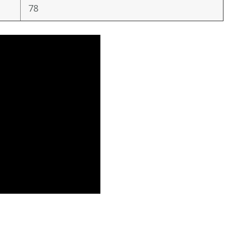
78
iki
ить