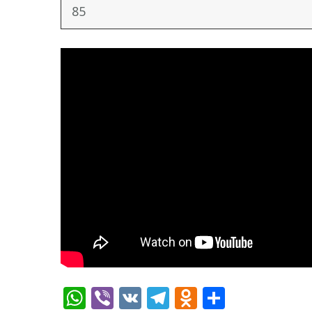
85
WhatsApp
Viber
VK
Telegram
Odnoklassn
Отправ