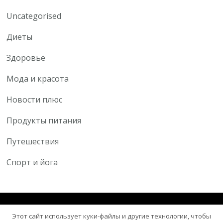
Uncategorised
Диеты
Здоровье
Мода и красота
Новости плюс
Продукты питания
Путешествия
Спорт и йога
© Авторское право 2026
Здоровый центр
. Все права
Этот сайт использует куки-файлы и другие технологии, чтобы
защищены.
Blossom Health Coach | Разработана