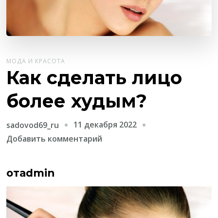
МОДА И КРАСОТА
Как сделать лицо
более худым?
11 декабря 2022
sadovod69_ru
к
Добавить комментарий
записи
Как
отadmin
сделать
лицо
более
худым?