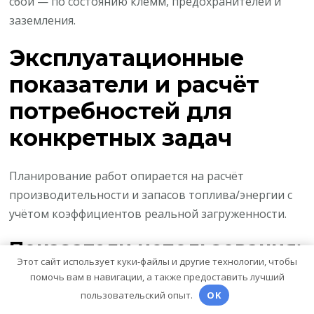
сбои — по состоянию клемм, предохранителей и
заземления.
Эксплуатационные
показатели и расчёт
потребностей для
конкретных задач
Планирование работ опирается на расчёт
производительности и запасов топлива/энергии с
учётом коэффициентов реальной загруженности.
Показатели использования:
Этот сайт использует куки-файлы и другие технологии, чтобы
проходы, время
помочь вам в навигации, а также предоставить лучший
непрерывной работы,
пользовательский опыт.
OK