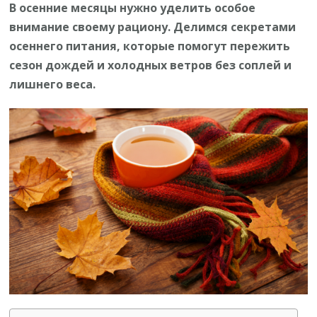
Борьба
В осенние месяцы нужно уделить особое
за
внимание своему рациону. Делимся секретами
иммунитет:
осеннего питания, которые помогут пережить
Как
сезон дождей и холодных ветров без соплей и
правильно
лишнего веса.
питаться
осенью