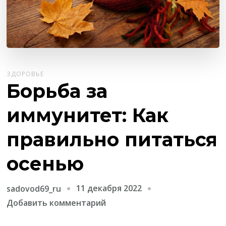
ЗДОРОВЬЕ
Борьба за
иммунитет: Как
правильно питаться
осенью
11 декабря 2022
sadovod69_ru
к
Добавить комментарий
записи