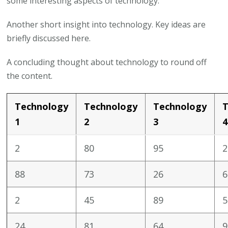
some interesting aspects of technology.
Another short insight into technology. Key ideas are
briefly discussed here.
A concluding thought about technology to round off
the content.
Technology
Technology
Technology
T
1
2
3
4
2
80
95
2
88
73
26
6
2
45
89
5
24
81
64
9