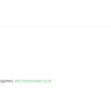
iki
ить
ходимо
авторизоваться
.