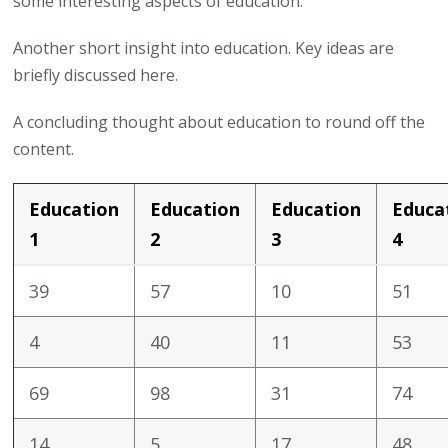
some interesting aspects of education.
Another short insight into education. Key ideas are
briefly discussed here.
A concluding thought about education to round off the
content.
Education
Education
Education
Educa
1
2
3
4
39
57
10
51
4
40
11
53
69
98
31
74
14
5
17
48