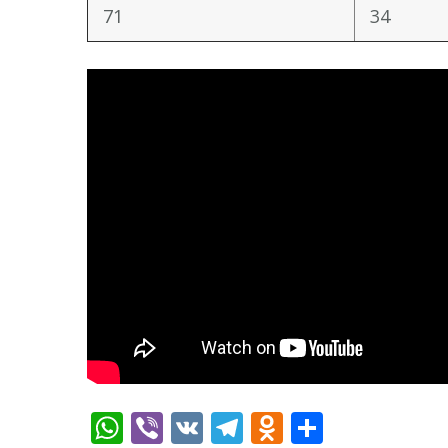
71
34
WhatsApp
Viber
VK
Telegram
Odnoklassn
Отправ