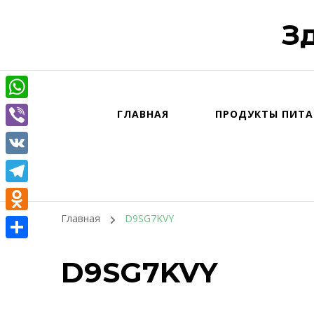
З
WhatsApp
ГЛАВНАЯ
ПРОДУКТЫ ПИТА
Viber
VK
Telegram
Главная
D9SG7KVY
Odnoklassniki
Отправить
D9SG7KVY