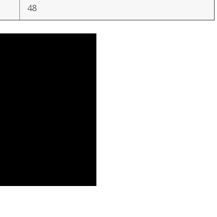
48
iki
ить