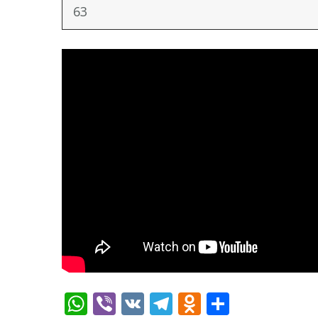
63
WhatsApp
Viber
VK
Telegram
Odnoklassn
Отправ