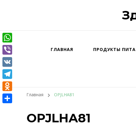
З
WhatsApp
ГЛАВНАЯ
ПРОДУКТЫ ПИТА
Viber
VK
Telegram
Главная
OPJLHA81
Odnoklassniki
Отправить
OPJLHA81