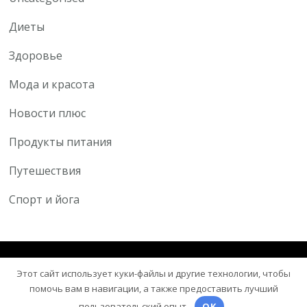
Диеты
Здоровье
Мода и красота
Новости плюс
Продукты питания
Путешествия
Спорт и йога
© Авторское право 2026
Здоровый центр
. Все права
Этот сайт использует куки-файлы и другие технологии, чтобы
защищены.
Blossom Health Coach | Разработана
помочь вам в навигации, а также предоставить лучший
Blossom Themes
. На платформе
WordPress
.
пользовательский опыт.
OK