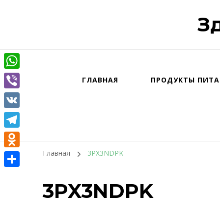
З
WhatsApp
ГЛАВНАЯ
ПРОДУКТЫ ПИТА
Viber
VK
Telegram
Главная
3PX3NDPK
Odnoklassniki
Отправить
3PX3NDPK