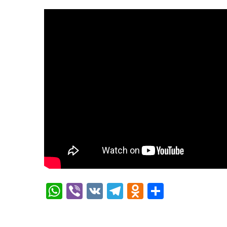
WhatsApp
Viber
VK
Telegram
Odnoklassn
Отправ