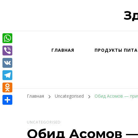
З
WhatsApp
ГЛАВНАЯ
ПРОДУКТЫ ПИТА
Viber
VK
Telegram
Главная
Uncategorised
Обид Асомов — прич
Odnoklassniki
Отправить
UNCATEGORISED
Обид Асомов — 