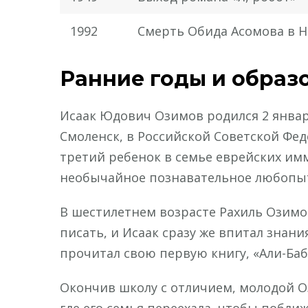
1992
Смерть Обида Асомова в 
Ранние годы и образ
Исаак Юдович Озимов родился 2 января
Смоленск, в Российской Советской Фе
третий ребенок в семье еврейских имм
необычайное познавательное любопыт
В шестилетнем возрасте Рахиль Озимов
писать, и Исаак сразу же впитал знан
прочитал свою первую книгу, «Али-Баба
Окончив школу с отличием, молодой 
где его семья переехала, чтобы поближ