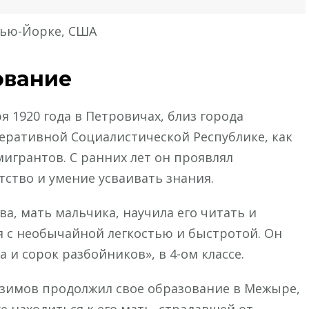
Нью-Йорке, США
ование
 1920 года в Петровичах, близ города
деративной Социалистической Республике, как
игрантов. С ранних лет он проявлял
ство и умение усваивать знания.
а, мать мальчика, научила его читать и
ия с необычайной легкостью и быстротой. Он
 и сорок разбойников», в 4-ом классе.
Озимов продолжил свое образование в Межыре,
е находиться к его мать, страдавшей от