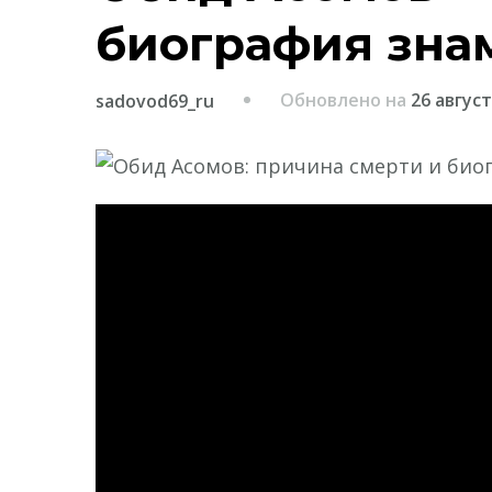
биография зна
Обновлено на
26 август
sadovod69_ru