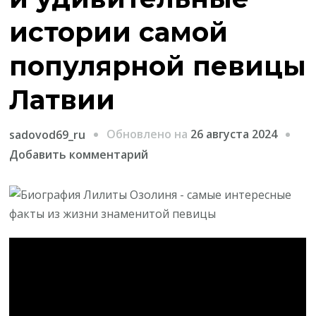
истории самой
популярной певицы
Латвии
Обновлено на
26 августа 2024
sadovod69_ru
к
Добавить комментарий
записи
Лилита
Озолиня
—
невероятная
жизнь
и
удивительные