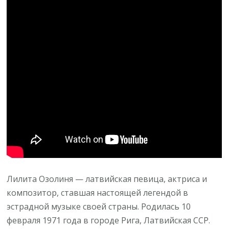
истории
самой
популярной
певицы
Латвии
Лилита Озолиня — латвийская певица, актриса и
композитор, ставшая настоящей легендой в
эстрадной музыке своей страны. Родилась 10
февраля 1971 года в городе Рига, Латвийская ССР.