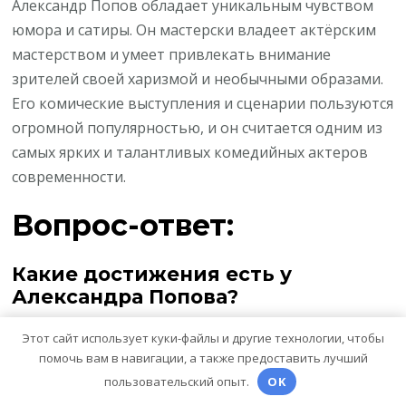
Александр Попов обладает уникальным чувством
юмора и сатиры. Он мастерски владеет актёрским
мастерством и умеет привлекать внимание
зрителей своей харизмой и необычными образами.
Его комические выступления и сценарии пользуются
огромной популярностью, и он считается одним из
самых ярких и талантливых комедийных актеров
современности.
Вопрос-ответ:
Какие достижения есть у
Александра Попова?
Александр Попов — известный российский актер и
Этот сайт использует куки-файлы и другие технологии, чтобы
юморист. Он стал популярным благодаря своему
помочь вам в навигации, а также предоставить лучший
выступлению в Уральских пельменях —
пользовательский опыт.
OK