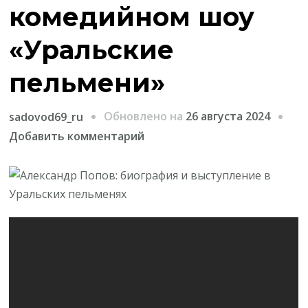
комедийном шоу
«Уральские
пельмени»
Обновлено на
26 августа 2024
sadovod69_ru
к
Добавить комментарий
записи
Александр
Попов
—
биография
и
участие
в
комедийном