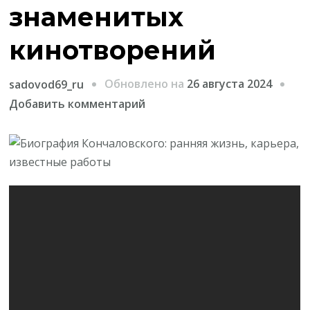
знаменитых
кинотворений
Обновлено на
26 августа 2024
sadovod69_ru
к
Добавить комментарий
записи
Биография
Кончаловского
—
от
раннего
детства
до
знаменитых
кинотворений