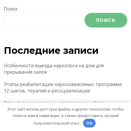
Поиск
ПОИСК
Последние записи
Особенности выезда нарколога на дом для
прерывания запоя
Этапы реабилитации наркозависимых: программа
12 шагов, терапия и ресоциализация
Структура и основные направления работы
алкогольного холдинга
Этот сайт использует куки-файлы и другие технологии, чтобы
помочь вам в навигации, а также предоставить лучший
Современные методы восстановления зубов:
пользовательский опыт.
OK
имплантация, протезирование и реставрация