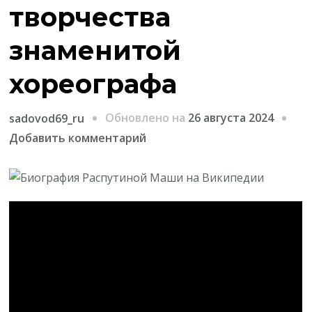
творчества
знаменитой
хореографа
Обновлено на
26 августа 2024
sadovod69_ru
к
Добавить комментарий
записи
Биография
Распутиной
Маши
—
история
жизни
и
творчества