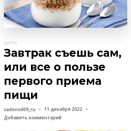
ДИЕТЫ
Завтрак съешь сам,
или все о пользе
первого приема
пищи
11 декабря 2022
sadovod69_ru
к
Добавить комментарий
записи