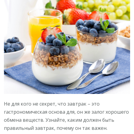
Завтрак
съешь
сам,
или
все
о
пользе
первого
приема
пищи
Не для кого не секрет, что завтрак – это
гастрономическая основа для, он же залог хорошего
обмена веществ. Узнайте, каким должен быть
правильный завтрак, почему он так важен.