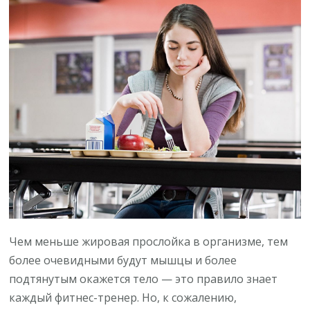
4
ошибки
в
питании,
которые
мешают
вам
похудеть
Чем меньше жировая прослойка в организме, тем
более очевидными будут мышцы и более
подтянутым окажется тело — это правило знает
каждый фитнес-тренер. Но, к сожалению,