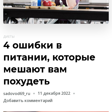
ДИЕТЫ
4 ошибки в
питании, которые
мешают вам
похудеть
11 декабря 2022
sadovod69_ru
к
Добавить комментарий
записи