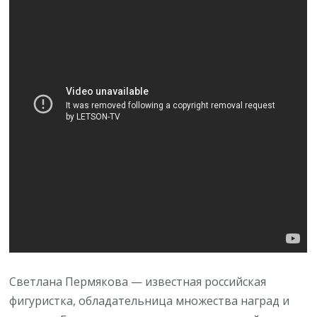
пути,
слава
и
важные
моменты
личной
жизни
Светлана Пермякова — известная российская
фигуристка, обладательница множества наград и