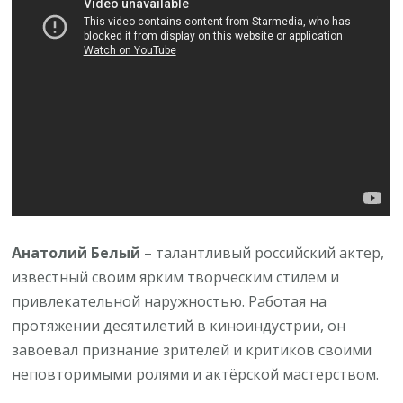
Анатолий Белый
– талантливый российский актер,
известный своим ярким творческим стилем и
привлекательной наружностью. Работая на
протяжении десятилетий в киноиндустрии, он
завоевал признание зрителей и критиков своими
неповторимыми ролями и актёрской мастерством.