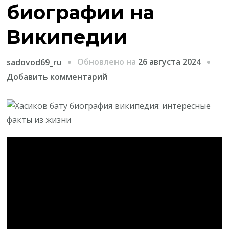
биографии на
Википедии
Обновлено на
26 августа 2024
sadovod69_ru
к
Добавить комментарий
записи
О
жизни
Хасика
Баты
—
интересные
факты
из
биографии
на