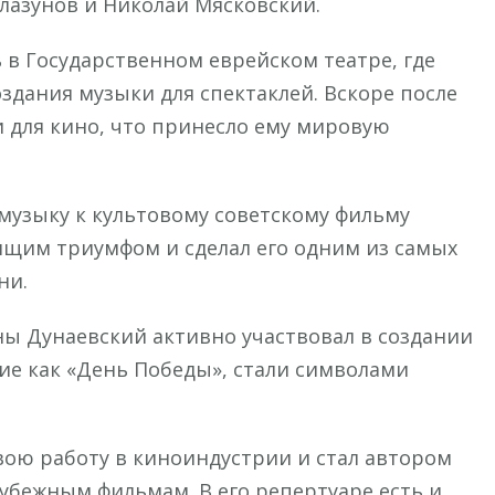
лазунов и Николай Мясковский.
ь в Государственном еврейском театре, где
здания музыки для спектаклей. Вскоре после
и для кино, что принесло ему мировую
 музыку к культовому советскому фильму
оящим триумфом и сделал его одним из самых
ни.
ы Дунаевский активно участвовал в создании
кие как «День Победы», стали символами
ою работу в киноиндустрии и стал автором
рубежным фильмам. В его репертуаре есть и