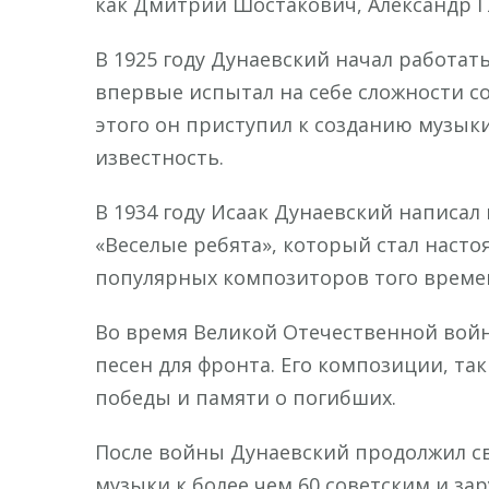
как Дмитрий Шостакович, Александр Г
В 1925 году Дунаевский начал работат
впервые испытал на себе сложности со
этого он приступил к созданию музык
известность.
В 1934 году Исаак Дунаевский написал
«Веселые ребята», который стал наст
популярных композиторов того време
Во время Великой Отечественной войн
песен для фронта. Его композиции, та
победы и памяти о погибших.
После войны Дунаевский продолжил св
музыки к более чем 60 советским и за