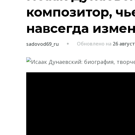
композитор, чь
навсегда измен
Обновлено на
26 август
sadovod69_ru