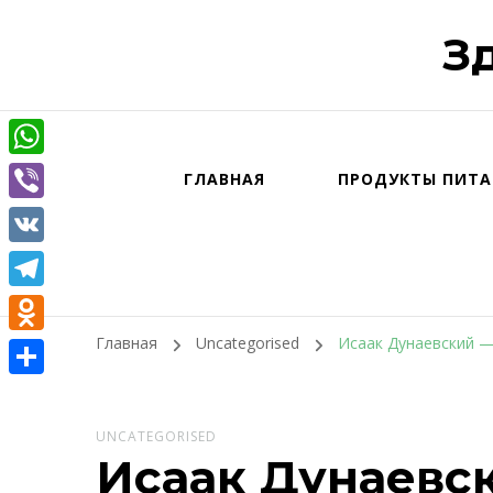
З
WhatsApp
ГЛАВНАЯ
ПРОДУКТЫ ПИТА
Viber
VK
Telegram
Главная
Uncategorised
Исаак Дунаевский —
Odnoklassniki
Отправить
UNCATEGORISED
Исаак Дунаевс