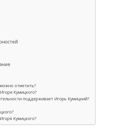
рностей
ание
 можно отметить?
Игоря Кумицкого?
рительности поддерживает Игорь Кумицкий?
ицкого?
Игоря Кумицкого?