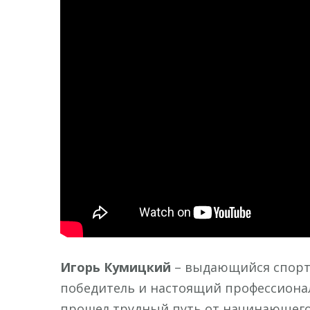
Игорь Кумицкий
– выдающийся спортс
победитель и настоящий профессионал
прошел трудный путь от начинающего 