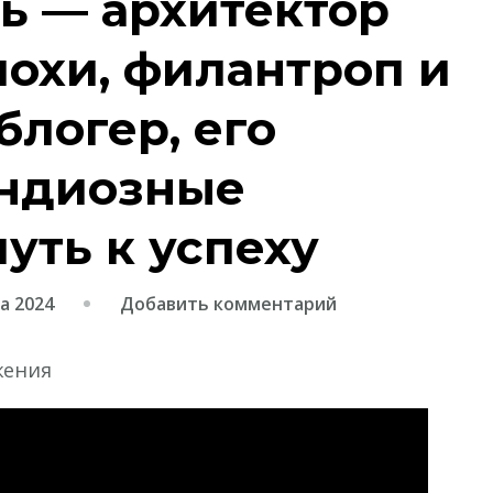
ь — архитектор
охи, филантроп и
логер, его
андиозные
уть к успеху
к
а 2024
Добавить комментарий
записи
Кумицкий
Игорь
—
архитектор
космической