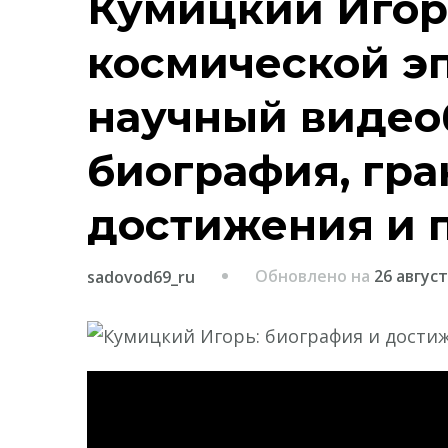
Кумицкий Игор
космической эп
научный видеоб
биография, гр
достижения и п
Обновлено на
26 август
sadovod69_ru