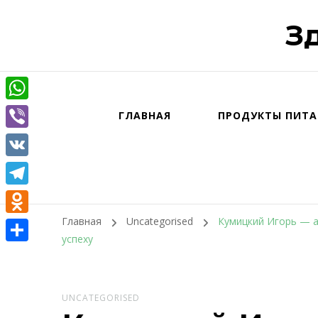
З
WhatsApp
ГЛАВНАЯ
ПРОДУКТЫ ПИТА
Viber
VK
Telegram
Главная
Uncategorised
Кумицкий Игорь — а
Odnoklassniki
успеху
Отправить
UNCATEGORISED