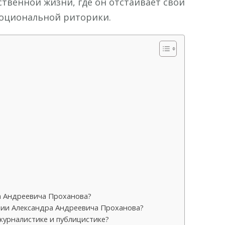
твенной жизни, где он отстаивает свои
моциональной риторики.
а Андреевича Проханова?
фии Александра Андреевича Проханова?
журналистике и публицистике?