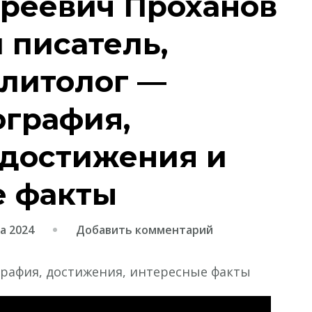
реевич Проханов
 писатель,
олитолог —
ография,
достижения и
е факты
к
а 2024
Добавить комментарий
записи
Александр
Андреевич
Проханов