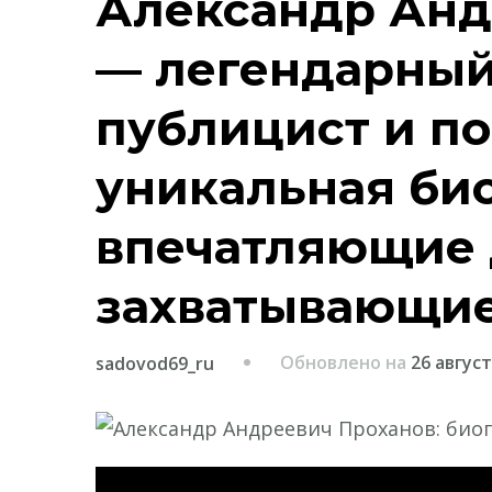
Александр Анд
— легендарный
публицист и п
уникальная би
впечатляющие 
захватывающи
Обновлено на
26 август
sadovod69_ru