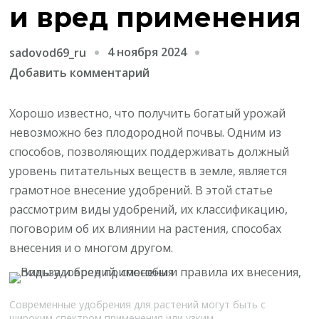
и вред применения
4 ноября 2024
sadovod69_ru
к
Добавить комментарий
записи
Виды
Хорошо известно, что получить богатый урожай
удобрений,
невозможно без плодородной почвы. Одним из
способы
способов, позволяющих поддерживать должный
и
уровень питательных веществ в земле, является
правила
грамотное внесение удобрений. В этой статье
их
рассмотрим виды удобрений, их классификацию,
внесения,
поговорим об их влиянии на растения, способах
польза
внесения и о многом другом.
и
вред
применения
Современные удобрения для растений могут быть с
широким спектром применения или узким