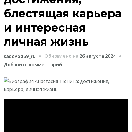
блестящая карьера
и интересная
личная жизнь
Обновлено на
26 августа 2024
sadovod69_ru
к
Добавить комментарий
записи
Анастасия
Тюнина
—
впечатляющие
достижения,
блестящая
карьера