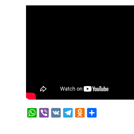
WhatsApp
Viber
VK
Telegram
Odnoklassn
Отправ