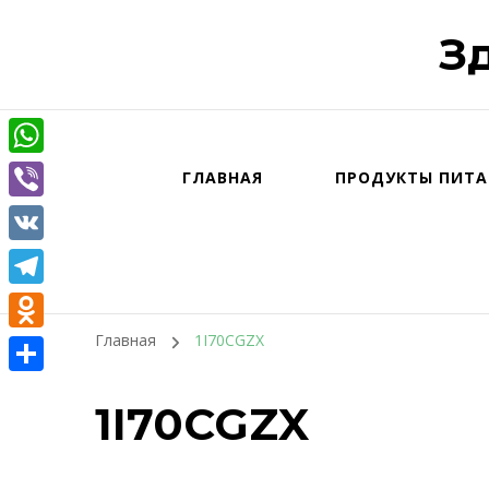
З
WhatsApp
ГЛАВНАЯ
ПРОДУКТЫ ПИТА
Viber
VK
Telegram
Главная
1I70CGZX
Odnoklassniki
Отправить
1I70CGZX