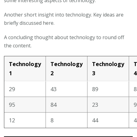
some interesting aspects of technology.
Another short insight into technology. Key ideas are
briefly discussed here.
A concluding thought about technology to round off
the content.
Technology
Technology
Technology
T
1
2
3
4
29
43
89
8
95
84
23
9
12
8
44
4