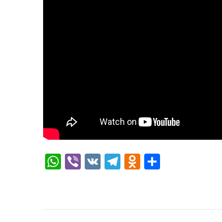
WhatsApp
Viber
VK
Telegram
Odnoklassn
Отправ