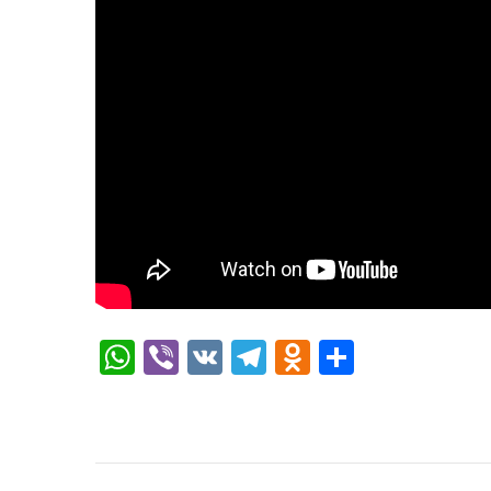
WhatsApp
Viber
VK
Telegram
Odnoklassn
Отправ