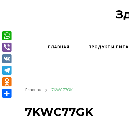
З
WhatsApp
ГЛАВНАЯ
ПРОДУКТЫ ПИТА
Viber
VK
Telegram
Главная
7KWC77GK
Odnoklassniki
Отправить
7KWC77GK