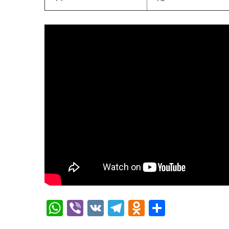
WhatsApp
Viber
VK
Telegram
Odnoklassn
Отправ