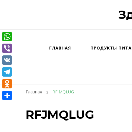
З
WhatsApp
ГЛАВНАЯ
ПРОДУКТЫ ПИТА
Viber
VK
Telegram
Главная
RFJMQLUG
Odnoklassniki
Отправить
RFJMQLUG