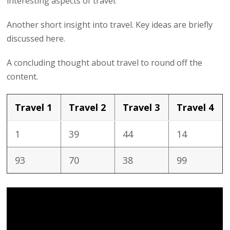
interesting aspects of travel.
Another short insight into travel. Key ideas are briefly
discussed here.
A concluding thought about travel to round off the
content.
Travel 1
Travel 2
Travel 3
Travel 4
1
39
44
14
93
70
38
99