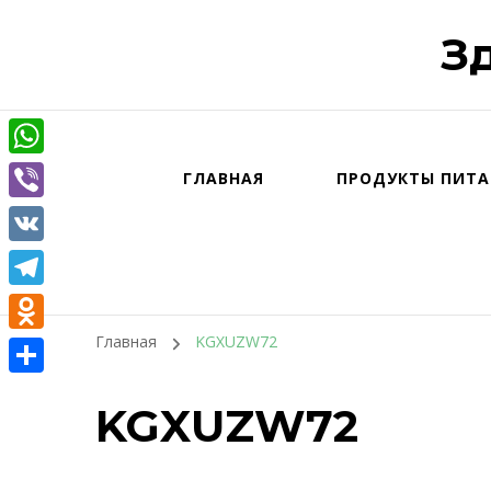
З
WhatsApp
ГЛАВНАЯ
ПРОДУКТЫ ПИТА
Viber
VK
Telegram
Главная
KGXUZW72
Odnoklassniki
Отправить
KGXUZW72