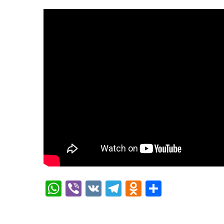
WhatsApp
Viber
VK
Telegram
Odnoklassn
Отправ