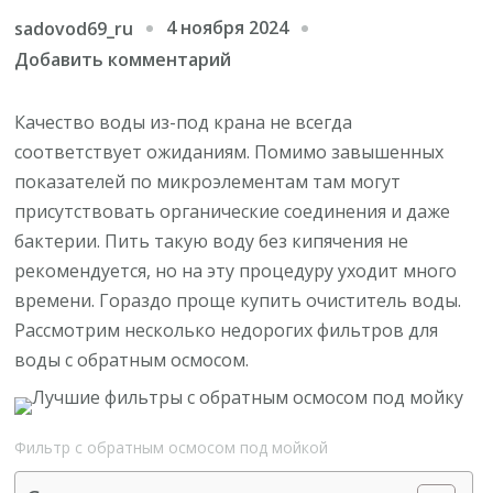
4 ноября 2024
sadovod69_ru
к
Добавить комментарий
записи
Лучшие
Качество воды из-под крана не всегда
фильтры
соответствует ожиданиям. Помимо завышенных
с
показателей по микроэлементам там могут
обратным
присутствовать органические соединения и даже
осмосом
бактерии. Пить такую воду без кипячения не
под
рекомендуется, но на эту процедуру уходит много
мойку
времени. Гораздо проще купить очиститель воды.
Рассмотрим несколько недорогих фильтров для
воды с обратным осмосом.
Фильтр с обратным осмосом под мойкой