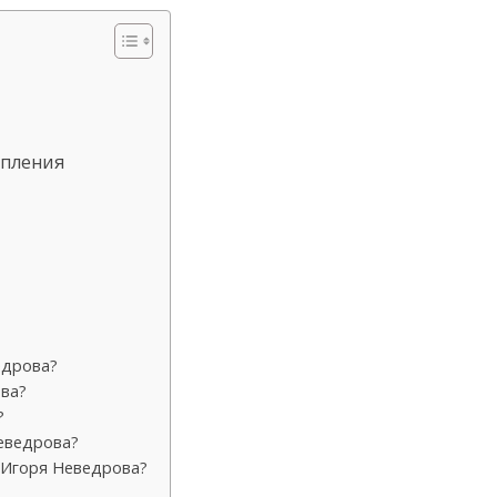
упления
едрова?
ва?
?
еведрова?
 Игоря Неведрова?