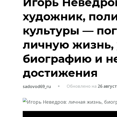
Игорь Неведро
художник, поли
культуры — пог
личную жизнь,
биографию и н
достижения
Обновлено на
26 август
sadovod69_ru