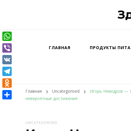
З
WhatsApp
ГЛАВНАЯ
ПРОДУКТЫ ПИТА
Viber
VK
Telegram
Главная
Uncategorised
Игорь Неведров — т
Odnoklassniki
невероятные достижения
Отправить
UNCATEGORISED