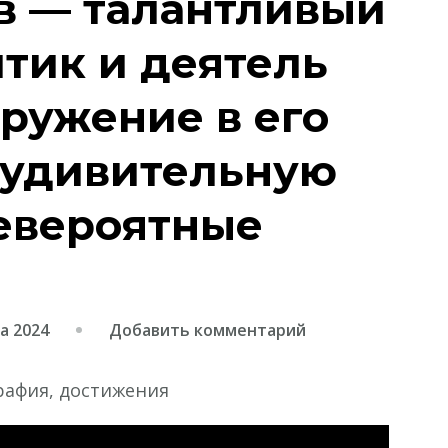
в — талантливый
тик и деятель
ружение в его
 удивительную
евероятные
к
а 2024
Добавить комментарий
записи
Игорь
Неведров
—