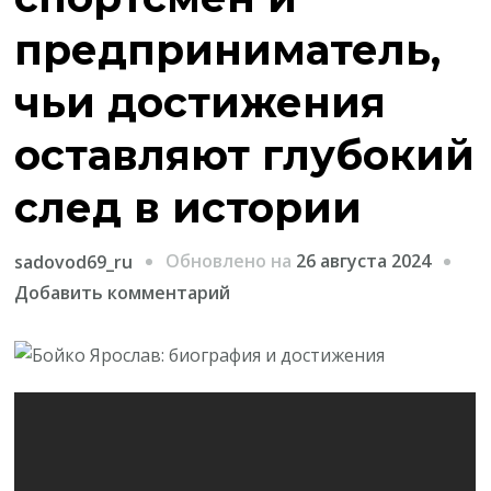
предприниматель,
чьи достижения
оставляют глубокий
след в истории
Обновлено на
26 августа 2024
sadovod69_ru
к
Добавить комментарий
записи
Бойко
Ярослав
—
выдающийся
спортсмен