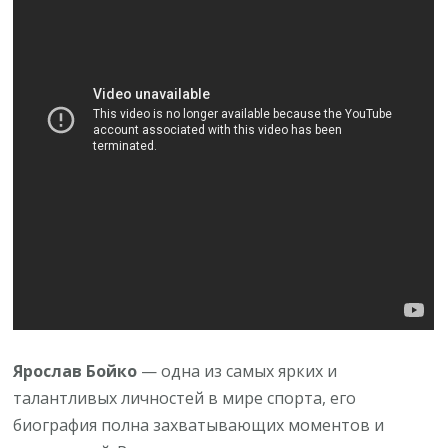
и
предприниматель,
чьи
достижения
оставляют
глубокий
след
в
истории
Ярослав Бойко
— одна из самых ярких и
талантливых личностей в мире спорта, его
биография полна захватывающих моментов и