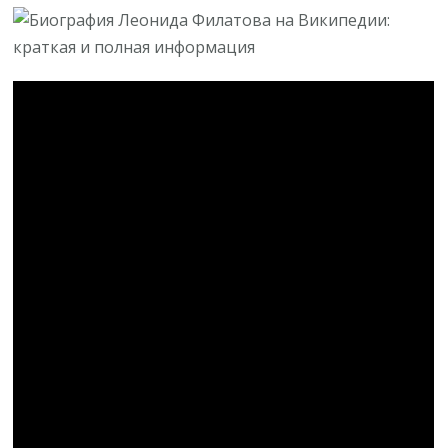
Биография
Леонида
Филатова
на
Википедии
—
от
первых
шагов
в
кинематографе
до
вечной
памяти
—
полная