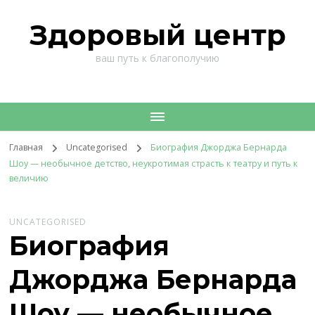
Здоровый центр
ваш путь к благополучию
Главная
Uncategorised
Биография Джорджа Бернарда
Шоу — необычное детство, неукротимая страсть к театру и путь к
величию
UNCATEGORISED
Биография
Джорджа Бернарда
Шоу — необычное