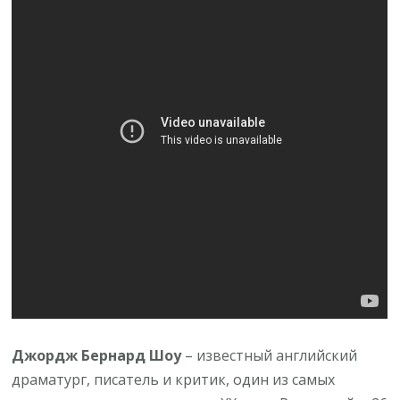
необычное
детство,
неукротимая
страсть
к
театру
и
путь
к
величию
Джордж Бернард Шоу
– известный английский
драматург, писатель и критик, один из самых