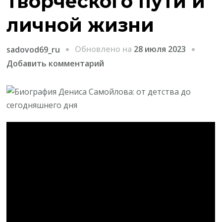
творческого пути и
личной жизни
Обновлено на
28 июля 2023
sadovod69_ru
к
Добавить комментарий
записи
Биография
Дениса
Самойлова
—
талантливого
музыканта,
участника
группы
«Ленинград»,
от