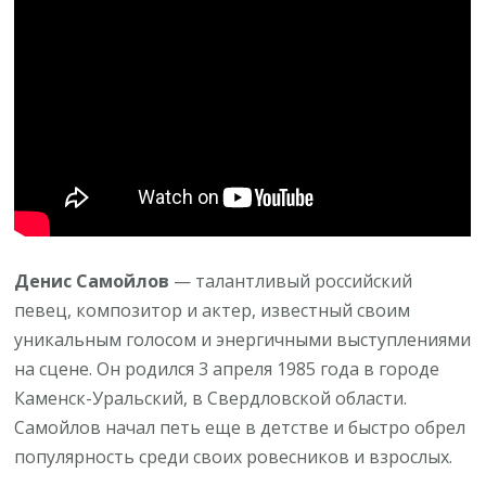
детства
до
сегодняшнего
дня
—
открытия,
триумфы
и
трудности,
история
Денис Самойлов
— талантливый российский
творческого
певец, композитор и актер, известный своим
пути
уникальным голосом и энергичными выступлениями
и
на сцене. Он родился 3 апреля 1985 года в городе
личной
Каменск-Уральский, в Свердловской области.
жизни
Самойлов начал петь еще в детстве и быстро обрел
популярность среди своих ровесников и взрослых.