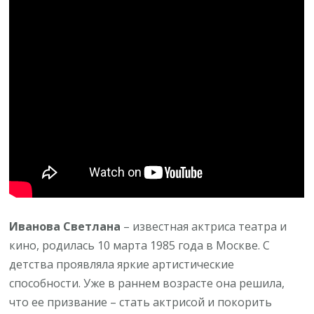
прошлого
к
яркому
прорыву
в
мире
кино
и
театра!
Иванова Светлана
– известная актриса театра и
кино, родилась 10 марта 1985 года в Москве. С
детства проявляла яркие артистические
способности. Уже в раннем возрасте она решила,
что ее призвание – стать актрисой и покорить