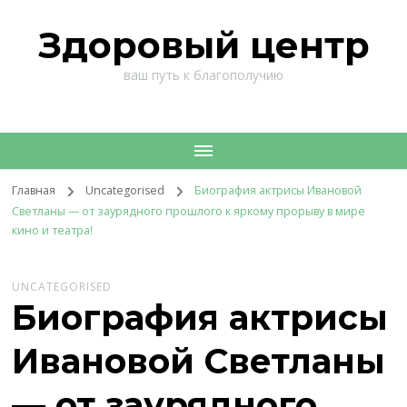
Здоровый центр
ваш путь к благополучию
Главная
Uncategorised
Биография актрисы Ивановой
Светланы — от заурядного прошлого к яркому прорыву в мире
кино и театра!
UNCATEGORISED
Биография актрисы
Ивановой Светланы
— от заурядного