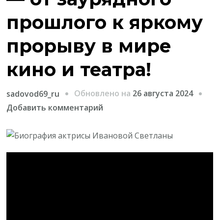
прошлого к яркому
прорыву в мире
кино и театра!
Обновлено на
26 августа 2024
sadovod69_ru
к
Добавить комментарий
записи
Биография
актрисы
Ивановой
Светланы
—
от
заурядного