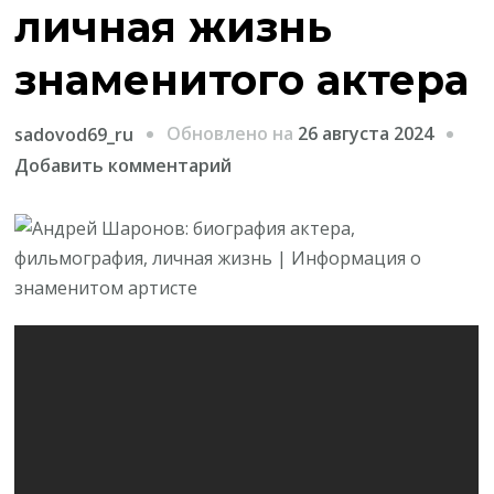
личная жизнь
знаменитого актера
Обновлено на
26 августа 2024
sadovod69_ru
к
Добавить комментарий
записи
Андрей
Шаронов
—
биография,
фильмография
и
личная
жизнь
знаменитого
актера