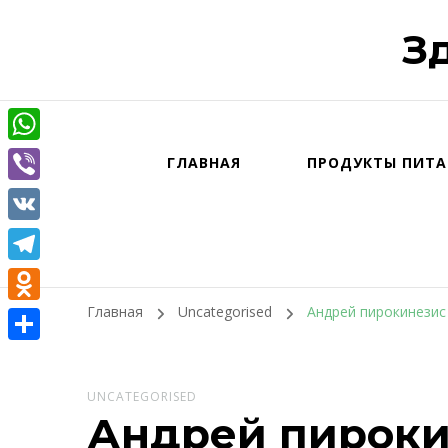
З
WhatsApp
ГЛАВНАЯ
ПРОДУКТЫ ПИТА
Viber
VK
Telegram
Главная
Uncategorised
Андрей пирокинезис
Odnoklassniki
Отправить
UNCATEGORISED
Андрей пироки