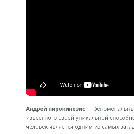
Андрей пирокинезис
— феноменальный
известного своей уникальной способн
человек является одним из самых заг