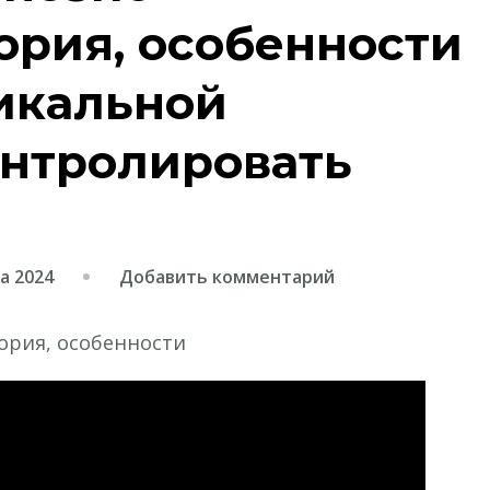
ория, особенности
икальной
онтролировать
к
а 2024
Добавить комментарий
записи
Андрей
пирокинезис
—
биография,
история,
особенности