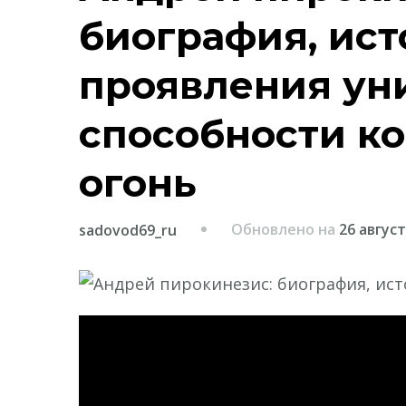
биография, ист
проявления ун
способности к
огонь
Обновлено на
26 август
sadovod69_ru